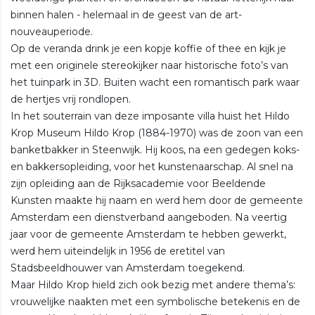
binnen halen - helemaal in de geest van de art-
nouveauperiode.
Op de veranda drink je een kopje koffie of thee en kijk je
met een originele stereokijker naar historische foto’s van
het tuinpark in 3D. Buiten wacht een romantisch park waar
de hertjes vrij rondlopen.
In het souterrain van deze imposante villa huist het Hildo
Krop Museum Hildo Krop (1884-1970) was de zoon van een
banketbakker in Steenwijk. Hij koos, na een gedegen koks-
en bakkersopleiding, voor het kunstenaarschap. Al snel na
zijn opleiding aan de Rijksacademie voor Beeldende
Kunsten maakte hij naam en werd hem door de gemeente
Amsterdam een dienstverband aangeboden. Na veertig
jaar voor de gemeente Amsterdam te hebben gewerkt,
werd hem uiteindelijk in 1956 de eretitel van
Stadsbeeldhouwer van Amsterdam toegekend.
Maar Hildo Krop hield zich ook bezig met andere thema’s:
vrouwelijke naakten met een symbolische betekenis en de