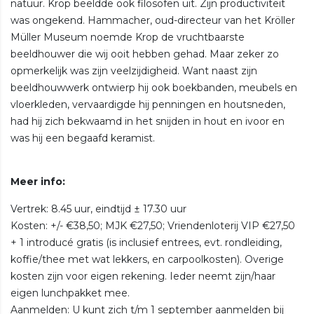
natuur. Krop beeldde ook filosofen uit. Zijn productiviteit
was ongekend. Hammacher, oud-directeur van het Kröller
Müller Museum noemde Krop de vruchtbaarste
beeldhouwer die wij ooit hebben gehad. Maar zeker zo
opmerkelijk was zijn veelzijdigheid. Want naast zijn
beeldhouwwerk ontwierp hij ook boekbanden, meubels en
vloerkleden, vervaardigde hij penningen en houtsneden,
had hij zich bekwaamd in het snijden in hout en ivoor en
was hij een begaafd keramist.
Meer info:
Vertrek: 8.45 uur, eindtijd ± 17.30 uur
Kosten: +/- €38,50; MJK €27,50; Vriendenloterij VIP €27,50
+ 1 introducé gratis (is inclusief entrees, evt. rondleiding,
koffie/thee met wat lekkers, en carpoolkosten). Overige
kosten zijn voor eigen rekening. Ieder neemt zijn/haar
eigen lunchpakket mee.
Aanmelden: U kunt zich t/m 1 september aanmelden bij