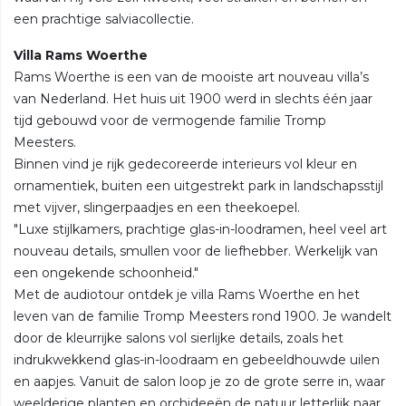
een prachtige salviacollectie.
Villa Rams Woerthe
Rams Woerthe is een van de mooiste art nouveau villa’s
van Nederland. Het huis uit 1900 werd in slechts één jaar
tijd gebouwd voor de vermogende familie Tromp
Meesters.
Binnen vind je rijk gedecoreerde interieurs vol kleur en
ornamentiek, buiten een uitgestrekt park in landschapsstijl
met vijver, slingerpaadjes en een theekoepel.
"Luxe stijlkamers, prachtige glas-in-loodramen, heel veel art
nouveau details, smullen voor de liefhebber. Werkelijk van
een ongekende schoonheid."
Met de audiotour ontdek je villa Rams Woerthe en het
leven van de familie Tromp Meesters rond 1900. Je wandelt
door de kleurrijke salons vol sierlijke details, zoals het
indrukwekkend glas-in-loodraam en gebeeldhouwde uilen
en aapjes. Vanuit de salon loop je zo de grote serre in, waar
weelderige planten en orchideeën de natuur letterlijk naar