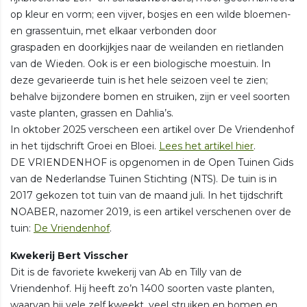
op kleur en vorm; een vijver, bosjes en een wilde bloemen-
en grassentuin, met elkaar verbonden door
graspaden en doorkijkjes naar de weilanden en rietlanden
van de Wieden. Ook is er een biologische moestuin. In
deze gevarieerde tuin is het hele seizoen veel te zien;
behalve bijzondere bomen en struiken, zijn er veel soorten
vaste planten, grassen en Dahlia’s.
In oktober 2025 verscheen een artikel over De Vriendenhof
in het tijdschrift Groei en Bloei.
Lees het artikel hier
.
DE VRIENDENHOF is opgenomen in de Open Tuinen Gids
van de Nederlandse Tuinen Stichting (NTS). De tuin is in
2017 gekozen tot tuin van de maand juli. In het tijdschrift
NOABER, nazomer 2019, is een artikel verschenen over de
tuin:
De Vriendenhof
.
Kwekerij Bert Visscher
Dit is de favoriete kwekerij van Ab en Tilly van de
Vriendenhof. Hij heeft zo’n 1400 soorten vaste planten,
waarvan hij vele zelf kweekt, veel struiken en bomen en